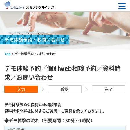
MENTAT®製品概要
導入事例
デモ体験予約・お問い合わせ
Top
デモ体験予約・お問い合わせ
企業情報
デモ体験予約／個別web相談予約／資料請
デモ体験予約・お問い合わせ
求／お問い合わせ
入力
確認
完了
個人情報・匿名加工情報の取扱いについて
デモ体験予約や個別web相談予約、
サイトのご利用について
資料請求や弊社に関するご質問・ご意見を承っております。
◆デモ体験の流れ（所要時間：30分～1時間）
サイトマップ